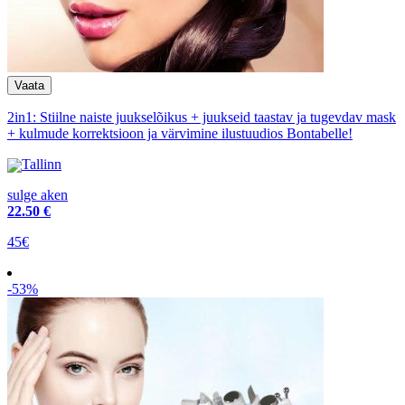
2in1: Stiilne naiste juukselõikus + juukseid taastav ja tugevdav mask
+ kulmude korrektsioon ja värvimine ilustuudios Bontabelle!
Tallinn
sulge aken
22
.50 €
45€
-53%