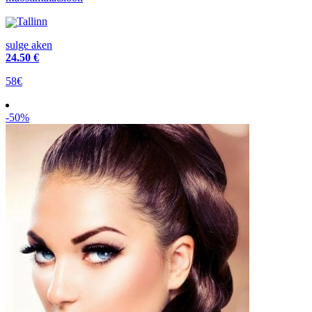
Tallinn
sulge aken
24
.50 €
58€
-50%