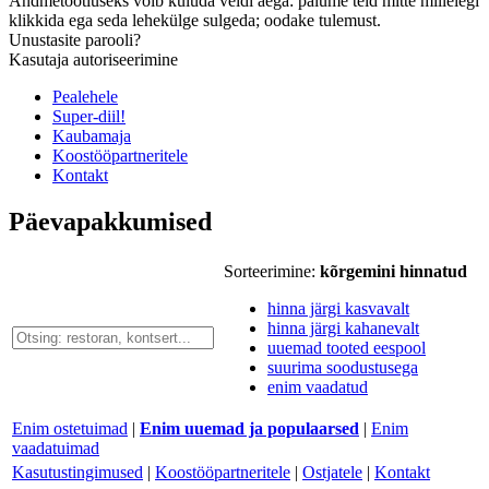
Andmetöötluseks võib kuluda veidi aega: palume teid mitte millelegi
klikkida ega seda lehekülge sulgeda; oodake tulemust.
Unustasite parooli?
Kasutaja autoriseerimine
Pealehele
Super-diil!
Kaubamaja
Koostööpartneritele
Kontakt
Päevapakkumised
Sorteerimine:
kõrgemini hinnatud
hinna järgi kasvavalt
hinna järgi kahanevalt
uuemad tooted eespool
suurima soodustusega
enim vaadatud
Enim ostetuimad
|
Enim uuemad ja populaarsed
|
Enim
vaadatuimad
Kasutustingimused
|
Koostööpartneritele
|
Ostjatele
|
Kontakt