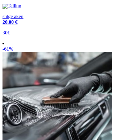
Tallinn
sulge aken
20
.00 €
30€
-61%