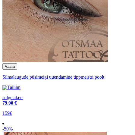
Silmalaugude püsimeigi uuendamine tippmeistri poolt
Tallinn
sulge aken
79
.90 €
159€
-50%