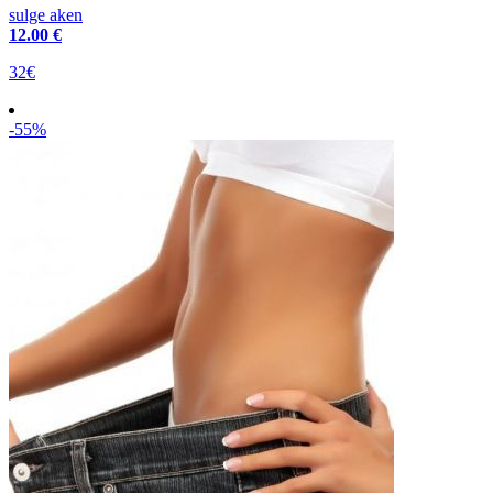
sulge aken
12
.00 €
32€
-55%