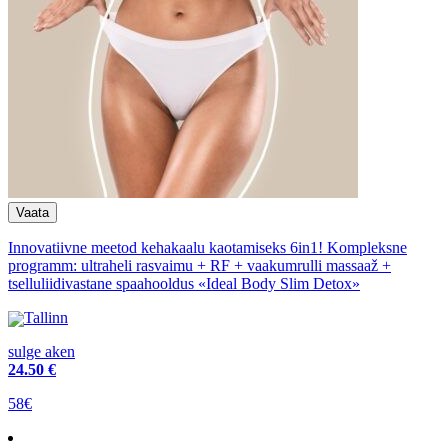
Innovatiivne meetod kehakaalu kaotamiseks 6in1! Kompleksne
programm: ultraheli rasvaimu + RF + vaakumrulli massaaž +
tselluliidivastane spaahooldus «Ideal Body Slim Detox»
Tallinn
sulge aken
24
.50 €
58€