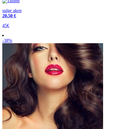
Tallinn
sulge aken
20
.50 €
45€
-38%