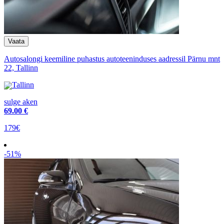
Autosalongi keemiline puhastus autoteeninduses aadressil Pärnu mnt
22, Tallinn
Tallinn
sulge aken
69
.00 €
179€
-51%