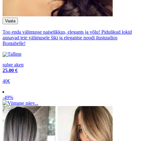
Too enda välimusse naiselikkus, elegants ja võlu! Pidulikud lokid
annavad teie välimusele šiki ja elegantse noodi ilustuudios
Bontabelle!
Tallinn
sulge aken
25
.00 €
40€
-49%