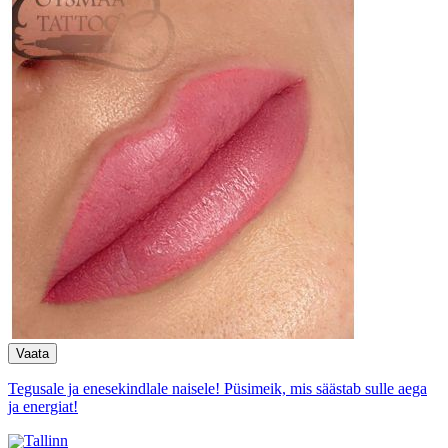
Tegusale ja enesekindlale naisele! Püsimeik, mis säästab sulle aega
ja energiat!
Tallinn