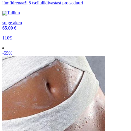
lümfidrenaaži 5 tselluliidivastast protseduuri
Tallinn
sulge aken
65
.00 €
110€
-55%