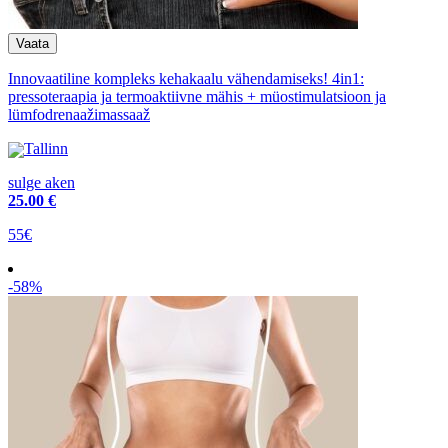
Innovaatiline kompleks kehakaalu vähendamiseks! 4in1:
pressoteraapia ja termoaktiivne mähis + müostimulatsioon ja
lümfodrenaažimassaaž
Tallinn
sulge aken
25
.00 €
55€
-58%