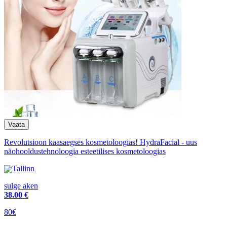
Revolutsioon kaasaegses kosmetoloogias! HydraFacial - uus
näohooldustehnoloogia esteetilises kosmetoloogias
Tallinn
sulge aken
38
.00 €
80€