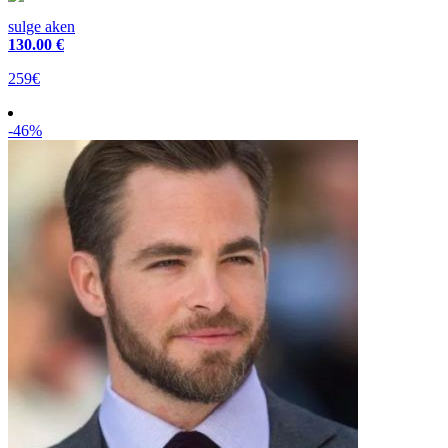
sulge aken
130
.00 €
259€
-46%