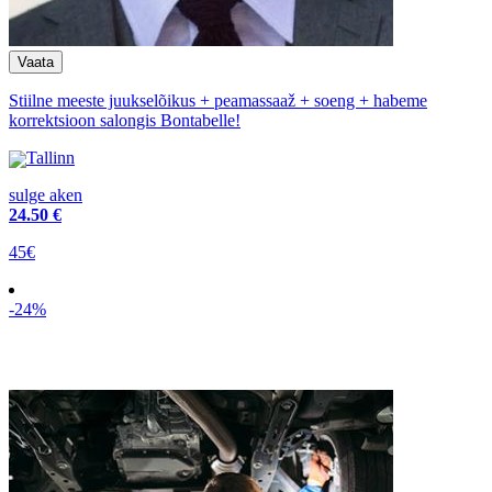
Stiilne meeste juukselõikus + peamassaaž + soeng + habeme
korrektsioon salongis Bontabelle!
Tallinn
sulge aken
24
.50 €
45€
-24%