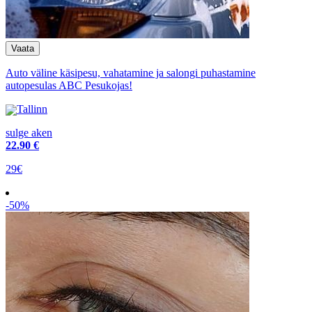
Auto väline käsipesu, vahatamine ja salongi puhastamine
autopesulas ABC Pesukojas!
Tallinn
sulge aken
22
.90 €
29€
-50%