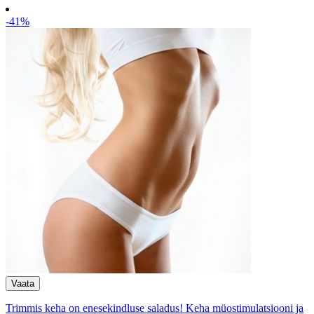
-41%
Trimmis keha on enesekindluse saladus! Keha müostimulatsiooni ja