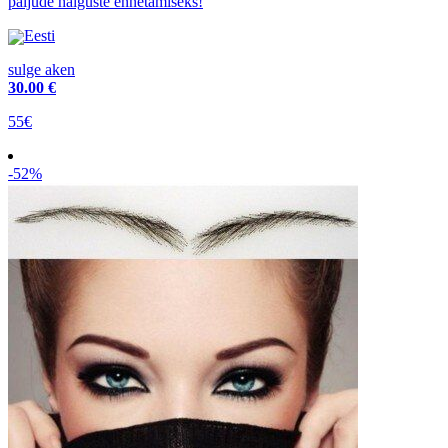
paljude haiguste ennetamiseks!
Eesti
sulge aken
30
.00 €
55€
-52%