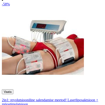
-58%
2in1: revolutsiooniline salendamise meetod! Laserliposaktsioon +
müostimulatsioon