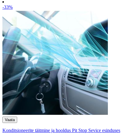
-33%
Konditsioneerite täitmine ja hooldus Pit Stop Sevice esinduses