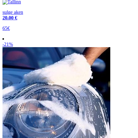
Tallinn
sulge aken
20
.00 €
65€
-21%