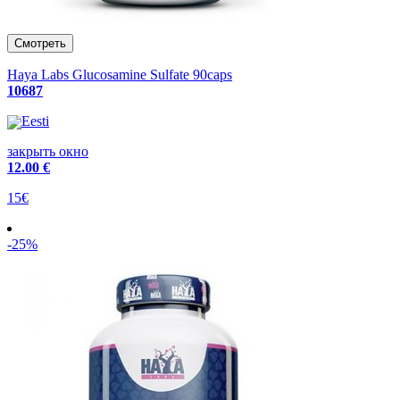
Haya Labs Glucosamine Sulfate 90caps
10687
Eesti
закрыть окно
12
.00 €
15€
-25%