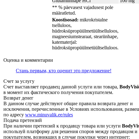
Glutamiinhape HCl
100 mg
** % päevasest vajadusest pole
määratletud.
Koostisosad:
mikrokristalne
tselluloos,
hüdroksüpropüülmetüültselluloos,
magneesiumstearaat, steariinhape,
katematerjal:
hüdroksüpropüülmetüültselluloos.
Оценка и комментарии
Стань первым, кто оценит это предложение!
Счет за услугу
Счет выставляет продавец данной услуги или товара,
BodyVis
в момент их фактического получения покупателем.
Возврат денег
В данном случае действуют общие правила возврата денег и
исключения, перечисленные в Условиях использования, разм
по адресу
www.minuvalik.ee/rules
Подача претензий
При наличии претензий к продавцу товара или услуги
BodyVi
используй платформу для решения споров между продавцом и
покупателем, возникших в случае покупки через интернет: