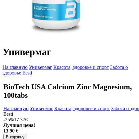
Универмаг
На главную
Универмаг
Красота, здоровье и спорт
Забота о
здоровье
Eesti
BioTech USA Calcium Zinc Magnesium,
100tabs
На главную
Универмаг
Красота, здоровье и спорт
Забота о здо
Eesti
-25%
17.37€
Лучшая цена!
13
.90 €