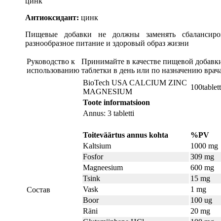
цинк
Антиоксидант:
цинк
Пищевые добавки не должны заменять сбалансиров
разнообразное питание и здоровый образ жизни
Руководство к
Принимайте в качестве пищевой добавки
использованию
таблетки в день или по назначению врач
BioTech USA CALCIUM ZINC
100tablett
MAGNESIUM
Toote informatsioon
Annus: 3 tabletti
Toiteväärtus annus kohta
%PV
Kaltsium
1000 mg
Fosfor
309 mg
Magneesium
600 mg
Tsink
15 mg
Vask
1 mg
Состав
Boor
100 ug
Räni
20 mg