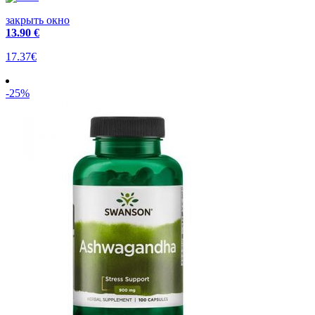
закрыть окно
13
.90 €
17.37€
-25%