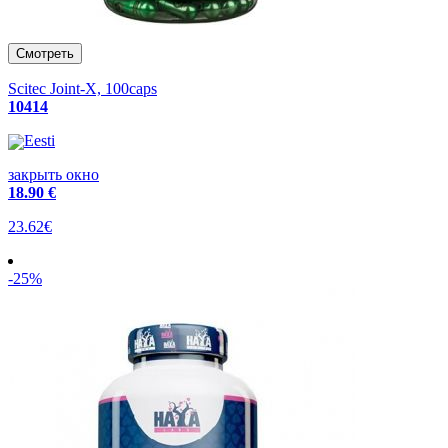
Scitec Joint-X, 100caps
10414
Eesti
закрыть окно
18
.90 €
23.62€
-25%