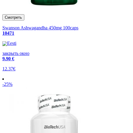
Swanson Ashwagandha 450mg 100caps
10471
Eesti
закрыть окно
9
.90 €
12.37€
-25%