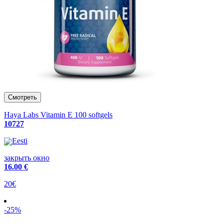
Haya Labs Vitamin E 100 softgels
10727
Eesti
закрыть окно
16
.00 €
20€
-25%