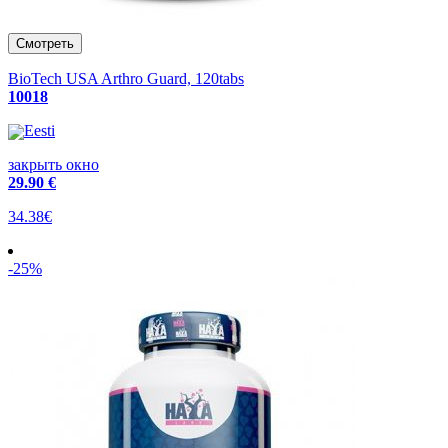
BioTech USA Arthro Guard, 120tabs
10018
Eesti
закрыть окно
29
.90 €
34.38€
-25%