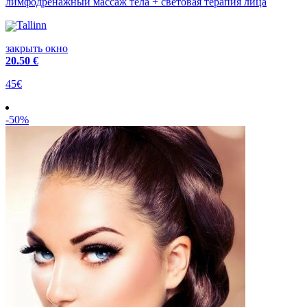
лимфодренажный массаж тела + световая терапия лица
Tallinn
закрыть окно
20
.50 €
45€
-50%