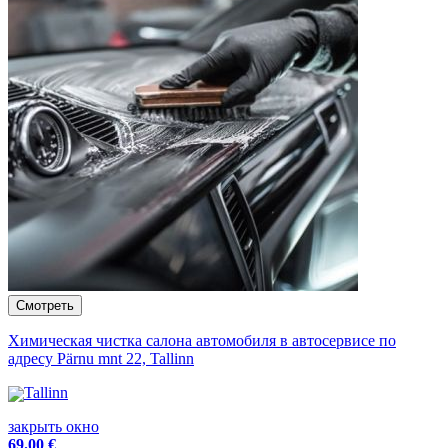
Химическая чистка салона автомобиля в автосервисе по
адресу Pärnu mnt 22, Tallinn
Tallinn
закрыть окно
69
.00 €