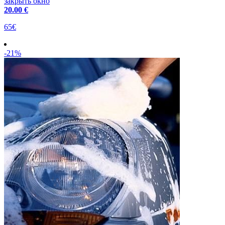
закрыть окно
20
.00 €
65€
-21%