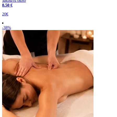
закрыть окно
8
.50 €
20€
-38%