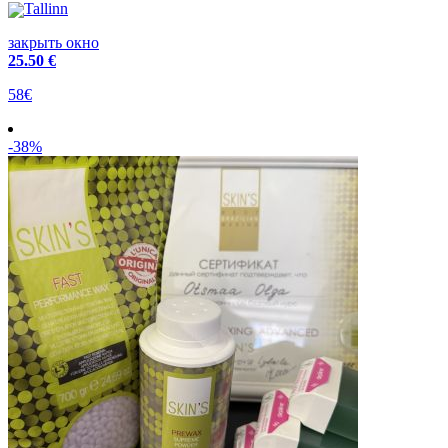
Tallinn
закрыть окно
25
.50 €
58€
-38%