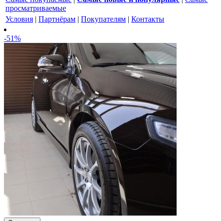
просматриваемые
Условия
|
Партнёрам
|
Покупателям
|
Контакты
-51%