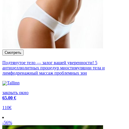
Подтянутое тело — залог вашей уверенности! 5
антицеллюлитных процедур миостимуляции тела и
лимфодренажный массаж проблемных зон
Tallinn
закрыть окно
65
.00 €
110€
-56%