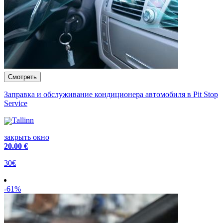
Заправка и обслуживание кондиционера автомобиля в Pit Stop
Service
Tallinn
закрыть окно
20
.00 €
30€
-61%