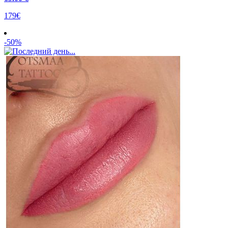
179€
-50%