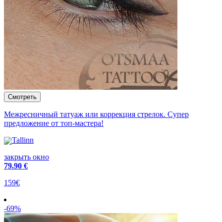
Межресничный татуаж или коррекция стрелок. Cупер
предложение от топ-мастера!
Tallinn
закрыть окно
79
.90 €
159€
-69%