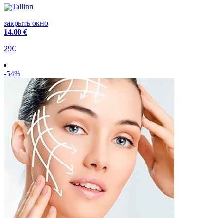
Tallinn
закрыть окно
14
.00 €
29€
-54%