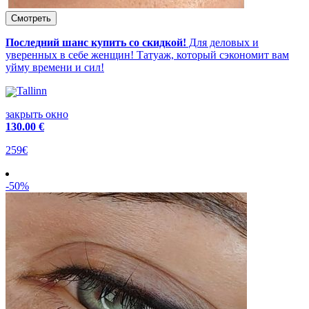
Последний шанс купить со скидкой!
Для деловых и
уверенных в себе женщин! Татуаж, который сэкономит вам
уйму времени и сил!
Tallinn
закрыть окно
130
.00 €
259€
-50%