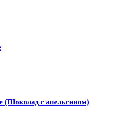
e
te (Шоколад с апельсином)