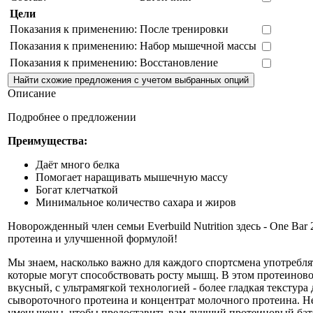
Цели
Показания к применению:
После тренировки
Показания к применению:
Набор мышечной массы
Показания к применению:
Восстановление
Описание
Подробнее о предложении
Преимущества:
Даёт много белка
Помогает наращивать мышечную массу
Богат клетчаткой
Минимальное количество сахара и жиров
Новорожденный член семьи Everbuild Nutrition здесь - One Bar
протеина и улучшенной формулой!
Мы знаем, насколько важно для каждого спортсмена употребл
которые могут способствовать росту мышц. В этом протеиновом
вкусный, с ультрамягкой технологией - более гладкая текстур
сывороточного протеина и концентрат молочного протеина. Не
уменьшены, чтобы предоставить вам лучший протеиновый бат