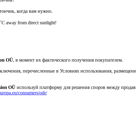
ончик, когда вам нужно.
5˚C away from direct sunlight!
ion OÜ
, в момент их фактического получения покупателем.
сключения, перечисленные в Условиях использования, размещен
sion OÜ
используй платформу для решения споров между прода
europa.eu/consumers/odr/