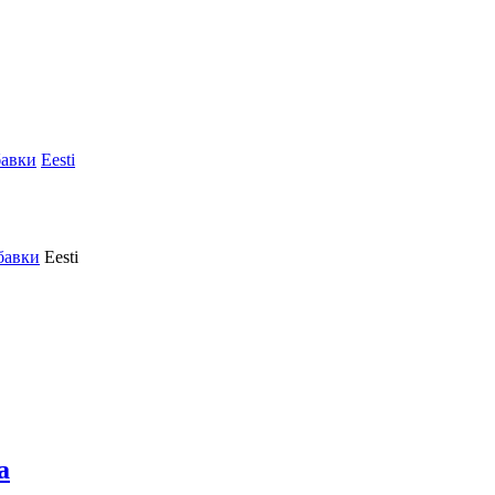
авки
Eesti
бавки
Eesti
a