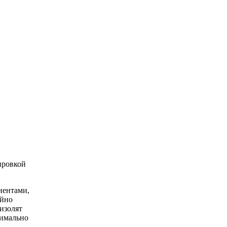
зировкой
иентами,
айно
 изолят
симально