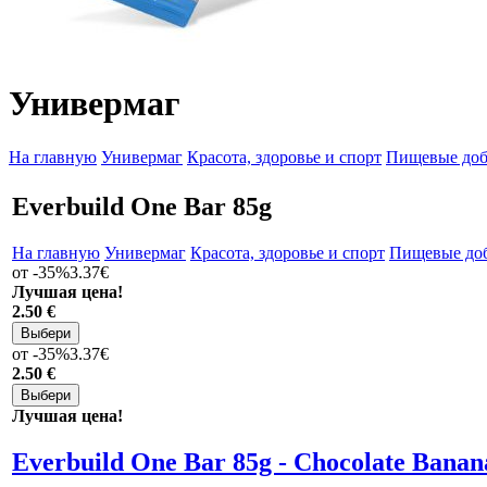
Универмаг
На главную
Универмаг
Красота, здоровье и спорт
Пищевые доб
Everbuild One Bar 85g
На главную
Универмаг
Красота, здоровье и спорт
Пищевые до
от -35%
3.37€
Лучшая цена!
2
.50 €
от -35%
3.37€
2
.50 €
Лучшая цена!
Everbuild One Bar 85g - Chocolate Banan