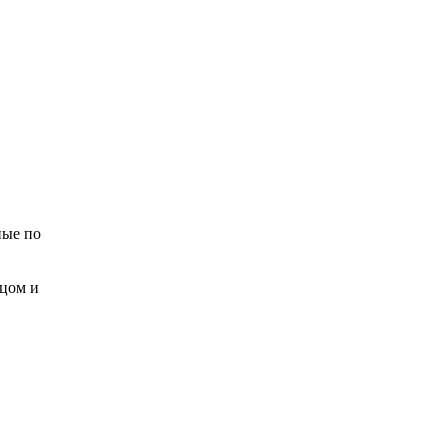
ные по
вцом и