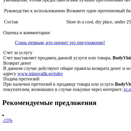
Руководство к использованию
Возьмите один протеиновый бат
Состав
Store in a cool, dry place, under 2
Оценка и комментарии
Стань первым, кто оценит это предложение!
Счет за услугу
Счет выставляет продавец данной услуги или товара,
BodyVis
Возврат денег
В данном случае действуют общие правила возврата денег и и
адресу
www.minuvalik.ee/rules
Подача претензий
При наличии претензий к продавцу товара или услуги
BodyVi
покупателем, возникших в случае покупки через интернет:
ec.
Рекомендуемые предложения
-15%