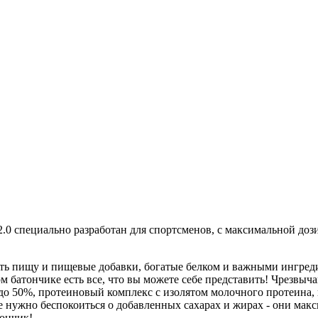
 2.0 специально разработан для спортсменов, с максимальной до
ять пищу и пищевые добавки, богатые белком и важными ингред
 батончике есть все, что вы можете себе представить! Чрезвыч
а до 50%, протеиновый комплекс с изолятом молочного протеина,
 нужно беспокоиться о добавленных сахарах и жирах - они мак
ончик!