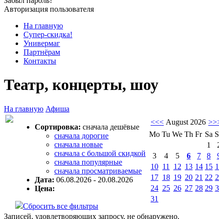
Забыл пароль?
Авторизация пользователя
На главную
Супер-скидка!
Универмаг
Партнёрам
Контакты
Театр, концерты, шоу
На главную
Афиша
<<<
August 2026
>>
Сортировка:
сначала дешёвые
Mo
Tu
We
Th
Fr
Sa
S
сначала дорогие
сначала новые
1
сначала с большой скидкой
3
4
5
6
7
8
сначала популярные
10
11
12
13
14
15
1
сначала просматриваемые
17
18
19
20
21
22
2
Дата:
06.08.2026 - 20.08.2026
24
25
26
27
28
29
3
Цена:
31
Сбросить все фильтры
Записей, удовлетворяющих запросу, не обнаружено.