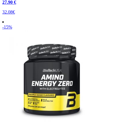
27
.90 €
32.08€
-15%