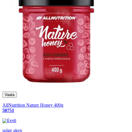
AllNutrition Nature Honey 400g
50751
Eesti
sulge aken