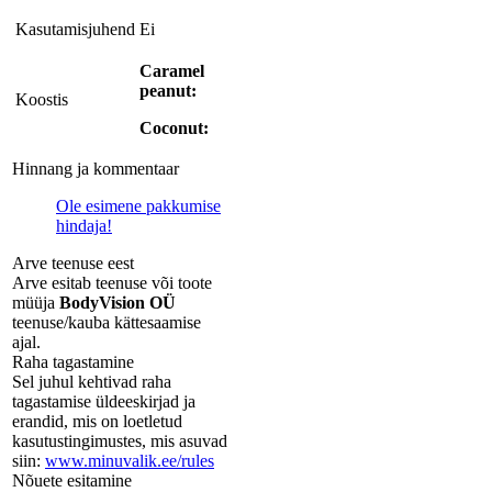
Kasutamisjuhend
Ei
Caramel
peanut:
Koostis
Coconut:
Hinnang ja kommentaar
Ole esimene pakkumise
hindaja!
Arve teenuse eest
Arve esitab teenuse või toote
müüja
BodyVision OÜ
teenuse/kauba kättesaamise
ajal.
Raha tagastamine
Sel juhul kehtivad raha
tagastamise üldeeskirjad ja
erandid, mis on loetletud
kasutustingimustes, mis asuvad
siin:
www.minuvalik.ee/rules
Nõuete esitamine