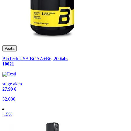
BioTech USA BCAA+B6, 200tabs
10021
Eesti
sulge aken
27
.90 €
32.08€
-15%