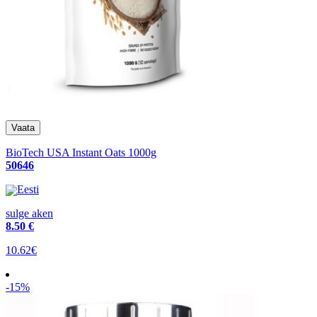
BioTech USA Instant Oats 1000g
50646
Eesti
sulge aken
8
.50 €
10.62€
-15%