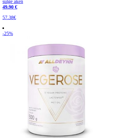
sulge aken
49
.90 €
57.38€
-25%