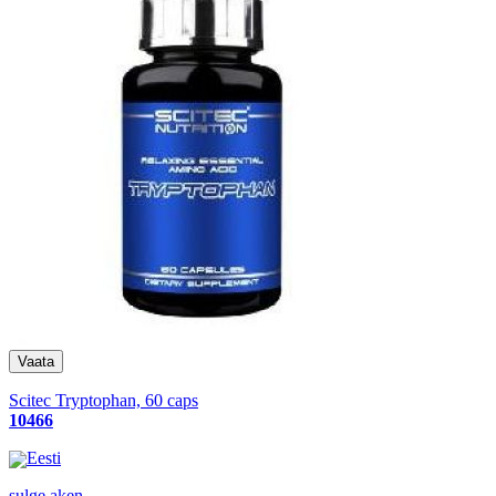
Scitec Tryptophan, 60 caps
10466
Eesti
sulge aken