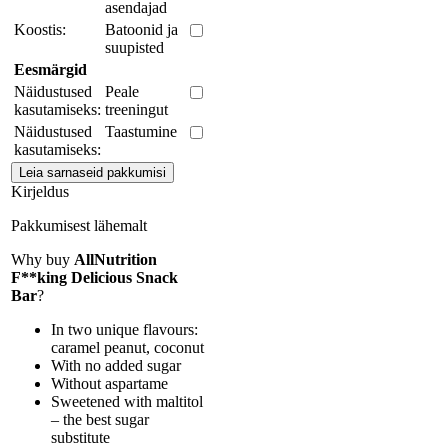
asendajad
Koostis:
Batoonid ja
suupisted
Eesmärgid
Näidustused
Peale
kasutamiseks:
treeningut
Näidustused
Taastumine
kasutamiseks:
Kirjeldus
Pakkumisest lähemalt
Why buy
AllNutrition
F**king Delicious Snack
Bar
?
In two unique flavours:
caramel peanut, coconut
With no added sugar
Without aspartame
Sweetened with maltitol
– the best sugar
substitute