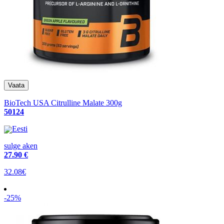
BioTech USA Citrulline Malate 300g
50124
Eesti
sulge aken
27
.90 €
32.08€
-25%