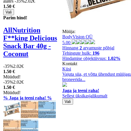
alates -35%
2.02€
1
.50 €
Parim hind!
AllNutrition
Müüja:
F**king Delicious
BodyVision OÜ
5.00
Snack Bar 40g -
Hinnang
2
arvamuste põhjal
Coconut
Tehingute hulk:
196
Hindamise objektiivsus:
1.02%
Kontakt
-35%
2.02€
Küsi
1
.50 €
Vajuta siia, et võtta ühendust müüjaga
Müüdud!
broneerida...
-35%
2.02€
1
.50 €
Jaga ja teeni raha!
Müüdud!
Sellest üksikasjalikumalt
% Jaga ja teeni raha! %