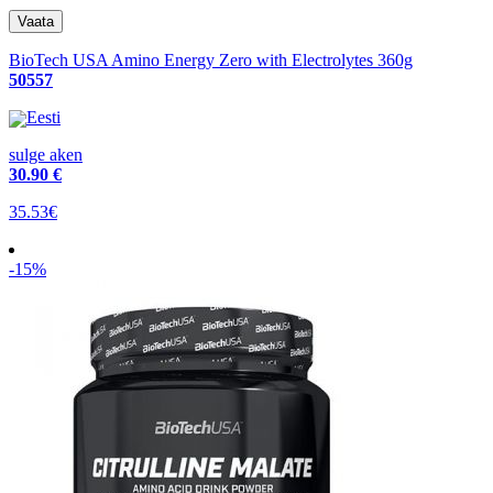
BioTech USA Amino Energy Zero with Electrolytes 360g
50557
Eesti
sulge aken
30
.90 €
35.53€
-15%