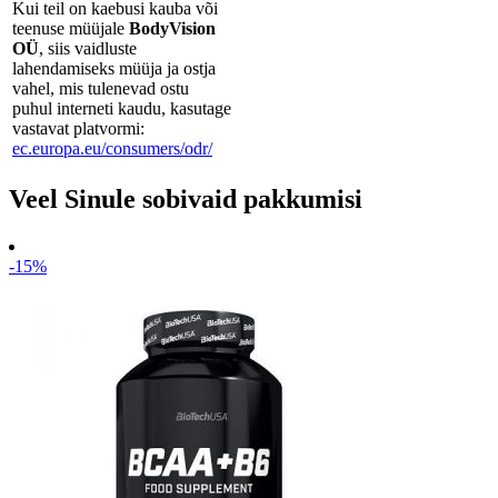
Kui teil on kaebusi kauba või
teenuse müüjale
BodyVision
OÜ
, siis vaidluste
lahendamiseks müüja ja ostja
vahel, mis tulenevad ostu
puhul interneti kaudu, kasutage
vastavat platvormi:
ec.europa.eu/consumers/odr/
Veel Sinule sobivaid pakkumisi
-15%