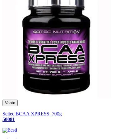
Scitec BCAA XPRESS, 700g
50081
Eesti