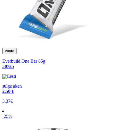
Everbuild One Bar 85g
50735
Eesti
sulge aken
2
.50 €
3.37€
-25%