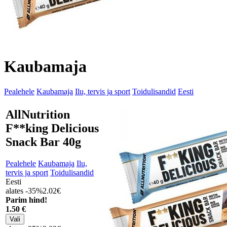
Kaubamaja
Pealehele
Kaubamaja
Ilu, tervis ja sport
Toidulisandid
Eesti
AllNutrition
F**king Delicious
Snack Bar 40g
Pealehele
Kaubamaja
Ilu,
tervis ja sport
Toidulisandid
Eesti
alates -35%
2.02€
Parim hind!
1
.50 €