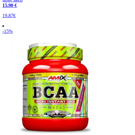
15
.90 €
19.87€
-15%