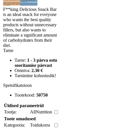
F**king Delicious Snack Bar
is an ideal snack for everyone
who wants the best quality
products without unnecessary
fillers, but also wants to
eliminate a significant amount
of carbohydrates from their
diet.
Tarne
Tarne:
1 - 3 päeva ostu
sooritamise päevast
Omniva:
2.30 €
Tarnimine kohustuslik!
Spetsifikatsioon
Tootekood:
50750
Üldised parameetrid
Tootja:
AllNutrition
Toote omadused
Kategooria:
Toidukorra