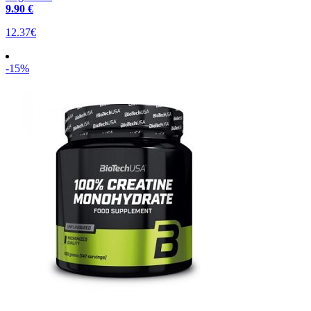
9
.90 €
12.37€
-15%