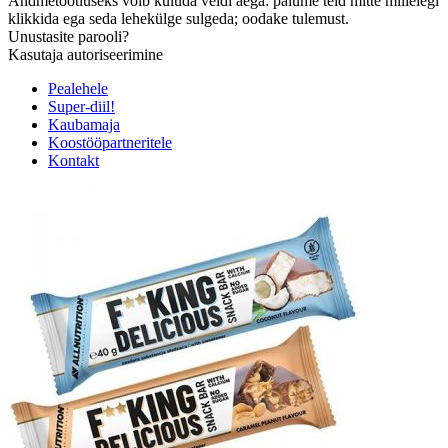
Andmetöötluseks võib kuluda veidi aega: palume teid mitte millelegi
klikkida ega seda lehekülge sulgeda; oodake tulemust.
Unustasite parooli?
Kasutaja autoriseerimine
Pealehele
Super-diil!
Kaubamaja
Koostööpartneritele
Kontakt