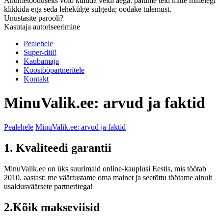
Andmetöötluseks võib kuluda veidi aega: palume teid mitte millelegi
klikkida ega seda lehekülge sulgeda; oodake tulemust.
Unustasite parooli?
Kasutaja autoriseerimine
Pealehele
Super-diil!
Kaubamaja
Koostööpartneritele
Kontakt
MinuValik.ee: arvud ja faktid
Pealehele
MinuValik.ee: arvud ja faktid
1. Kvaliteedi garantii
MinuValik.ee on üks suurimaid online-kauplusi Eestis, mis töötab
2010. aastast: me väärtustame oma mainet ja seetõttu töötame ainult
usaldusväärsete partneritega!
2.Kõik makseviisid