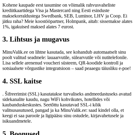
Kohene kaupade eest tasumine on võimalik rahvusvaheliste
krediitkaartidega Visa ja Mastercard ning Eesti esinduste
maksekorraldustega Swedbank, SEB, Luminor, LHV ja Coop. Ei
jätku raha? Meie koostööpartner, Holmpank, aitab: sissemakse alates
1%, igakuised maksed alates 7 eurost.
3. Lihtsus ja mugavus
MinuValik.ee on lihtne kasutada, see kohandub automaatselt sinu
poolt valitud seadmele: lauaarvutile, sülearvutile või nutitelefonile.
Lisa sellele arenenud voucheri süsteem, QR-koodide kontroll ja
sotsiaalsete võrgustike integratsioon – saad peaaegu täiusliku e-poe!
4. SSL kaitse
. Šifreerimist (SSL) kasutatakse turvaliseks andmeedastuseks avatud
sidekanalite kaudu, nagu WiFi kohvikutes, hotellides või
kaubanduskeskustes. Seetõttu kasutavad SSL-i kõik
valitsusasutused, pangad ja ka MinuValik.ee: saad kindel olla, et
keegi ei saa paroole ja ligipääsu sinu ostudele, kirjavahetusele ja
isikuandmetele.
5. Boonused