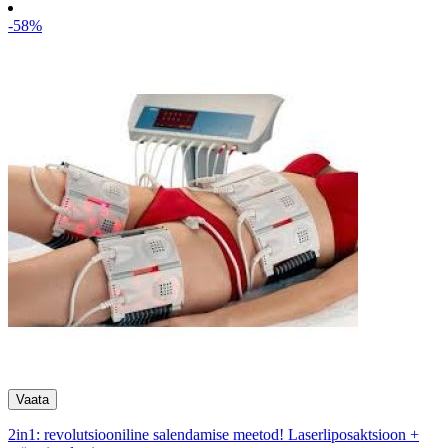
-58%
2in1: revolutsiooniline salendamise meetod! Laserliposaktsioon +