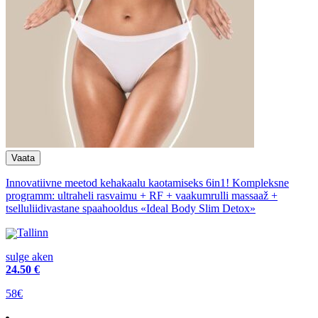
Innovatiivne meetod kehakaalu kaotamiseks 6in1! Kompleksne
programm: ultraheli rasvaimu + RF + vaakumrulli massaaž +
tselluliidivastane spaahooldus «Ideal Body Slim Detox»
Tallinn
sulge aken
24
.50 €
58€