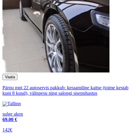
Pärnu mnt 22 autoservis pakkub: keraamiline kaitse (toime kestab
kuni 8 kuud), välispesu ning salongi sisepuhastus
Tallinn
sulge aken
69
.00 €
142€