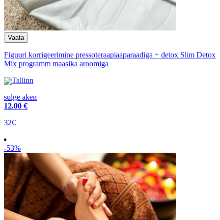
Figuuri korrigeerimine pressoteraapiaaparaadiga + detox Slim Detox
Mix programm maasika aroomiga
Tallinn
sulge aken
12
.00 €
32€
-53%