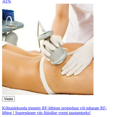
-61%
Kõhupiirkonda trimmiv RF-liftingu protseduur või tuharate RF-
lifting ! Suurepärane viis füüsilise vormi taastamiseks!