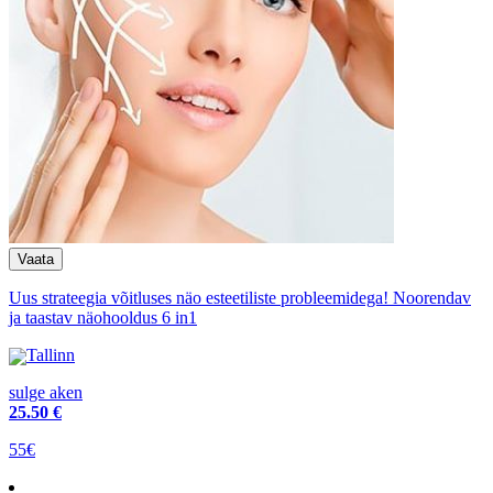
Uus strateegia võitluses näo esteetiliste probleemidega! Noorendav
ja taastav näohooldus 6 in1
Tallinn
sulge aken
25
.50 €
55€