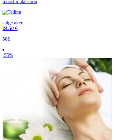
müostimulatsioon
Tallinn
sulge aken
24
.50 €
58€
-55%