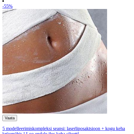
-55%
5 modelleerimiskompleksi seansi: laserliposaktsioon + kogu keha
krüomähis ! Loo endale ilus keha siluett!