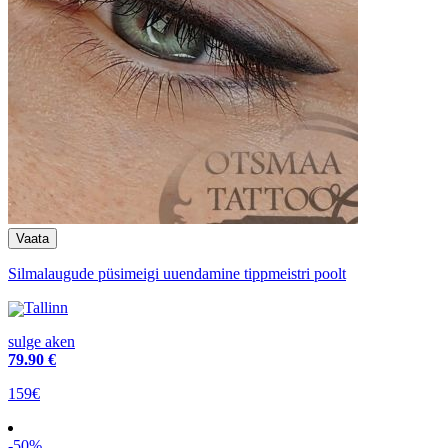
Silmalaugude püsimeigi uuendamine tippmeistri poolt
Tallinn
sulge aken
79
.90 €
159€
-50%