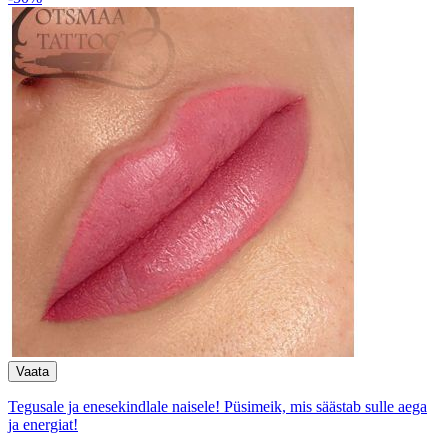
Tegusale ja enesekindlale naisele! Püsimeik, mis säästab sulle aega
ja energiat!