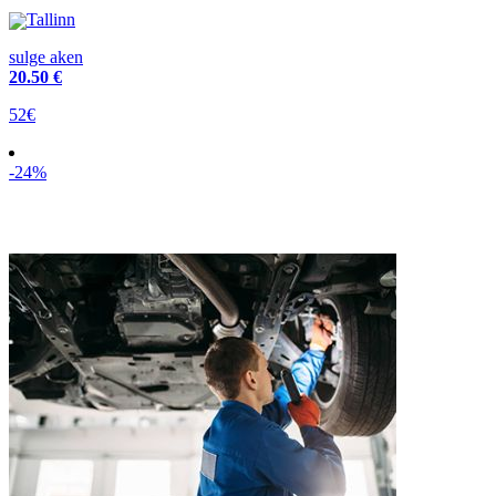
Tallinn
sulge aken
20
.50 €
52€
-24%