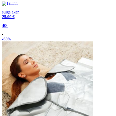
Tallinn
sulge aken
25
.00 €
40€
-63%