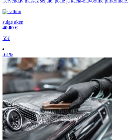
Tervendav massaž seljale, peale ja kaela-õlavöötme piirkonnale.
Tallinn
sulge aken
40
.00 €
55€
-61%