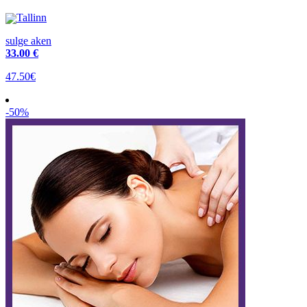
Tallinn
sulge aken
33
.00 €
47.50€
-50%