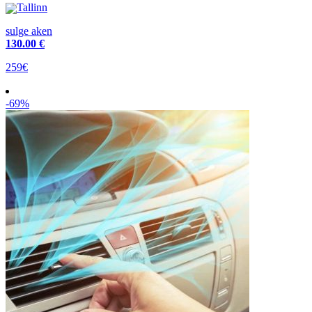
Tallinn
sulge aken
130
.00 €
259€
-69%