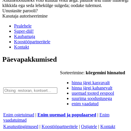
Andmetöötluseks võib kuluda veidi aega: palume teid mitte millelegi
klikkida ega seda lehekülge sulgeda; oodake tulemust.
Unustasite parooli?
Kasutaja autoriseerimine
Pealehele
Super-diil!
Kaubamaja
Koostööpartneritele
Kontakt
Päevapakkumised
Sorteerimine:
kõrgemini hinnatud
hinna järgi kasvavalt
hinna järgi kahanevalt
uuemad tooted eespool
suurima soodustusega
enim vaadatud
Enim ostetuimad
|
Enim uuemad ja populaarsed
|
Enim
vaadatuimad
Kasutustingimused
|
Koostööpartneritele
|
Ostjatele
|
Kontakt