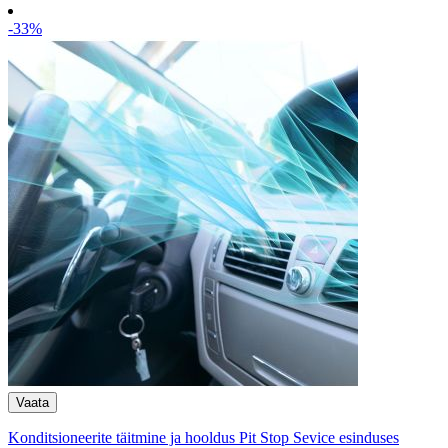
-33%
Konditsioneerite täitmine ja hooldus Pit Stop Sevice esinduses