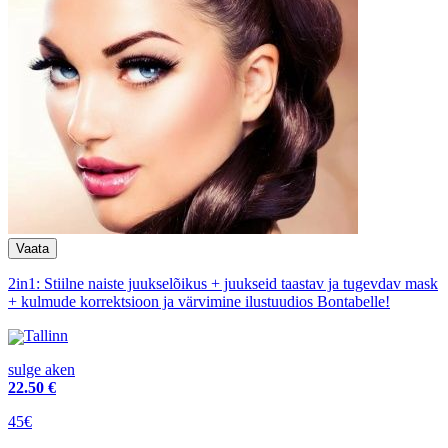
2in1: Stiilne naiste juukselõikus + juukseid taastav ja tugevdav mask
+ kulmude korrektsioon ja värvimine ilustuudios Bontabelle!
Tallinn
sulge aken
22
.50 €
45€