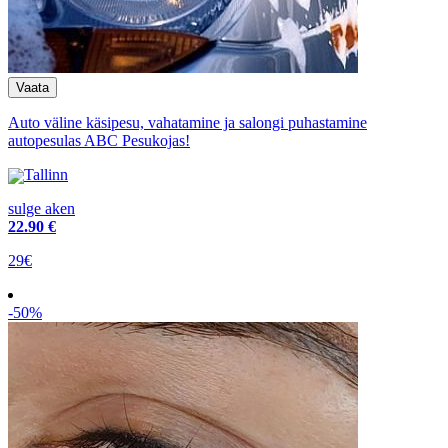
Auto väline käsipesu, vahatamine ja salongi puhastamine
autopesulas ABC Pesukojas!
Tallinn
sulge aken
22
.90 €
29€
-50%