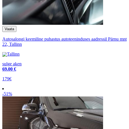
Autosalongi keemiline puhastus autoteeninduses aadressil Pärnu mnt
22, Tallinn
Tallinn
sulge aken
69
.00 €
179€
-51%