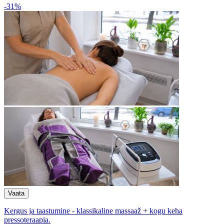
-31%
Kergus ja taastumine - klassikaline massaaž + kogu keha
pressoteraapia.