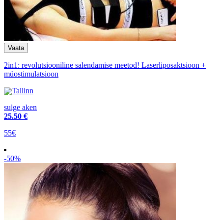
2in1: revolutsiooniline salendamise meetod! Laserliposaktsioon +
müostimulatsioon
Tallinn
sulge aken
25
.50 €
55€
-50%