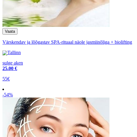
Värskendav ja lõõgastav SPA-rituaal näole jasmiinõliga + biolifting
Tallinn
sulge aken
25
.00 €
55€
-54%