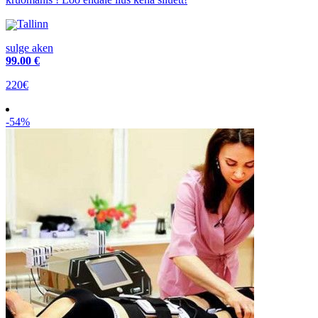
Tallinn
sulge aken
99
.00 €
220€
-54%