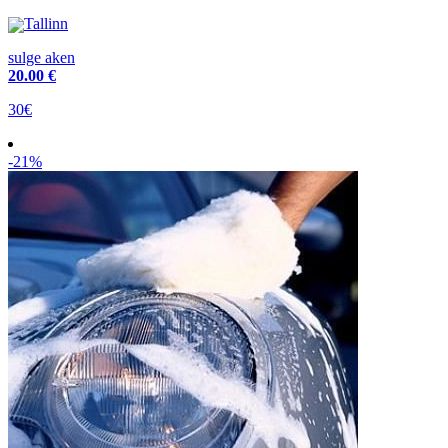
Tallinn
sulge aken
20
.00 €
30€
-21%