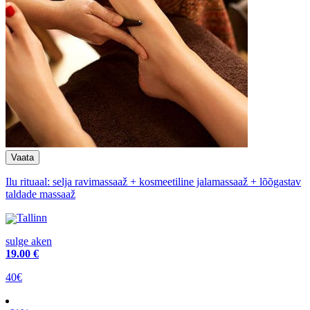
Ilu rituaal: selja ravimassaaž + kosmeetiline jalamassaaž + lõõgastav
taldade massaaž
Tallinn
sulge aken
19
.00 €
40€