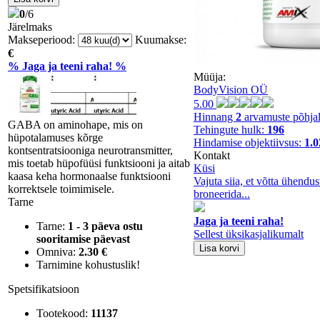
0
/6
Järelmaks
Makseperiood:
Kuumakse:
€
% Jaga ja teeni raha! %
Müüja:
BodyVision OÜ
5.00
Hinnang
2
arvamuste põhja
GABA on aminohape, mis on
Tehingute hulk:
196
hüpotalamuses kõrge
Hindamise objektiivsus:
1.
kontsentratsiooniga neurotransmitter,
Kontakt
mis toetab hüpofüüsi funktsiooni ja aitab
Küsi
kaasa keha hormonaalse funktsiooni
Vajuta siia, et võtta ühendu
korrektsele toimimisele.
broneerida...
Tarne
Jaga ja teeni raha!
Tarne:
1 - 3 päeva ostu
Sellest üksikasjalikumalt
sooritamise päevast
Omniva:
2.30 €
Tarnimine kohustuslik!
Spetsifikatsioon
Tootekood:
11137