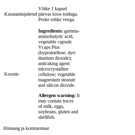
Võtke 1 kapsel
Kasutamisjuhend
päevas koos toiduga.
Peske rohke veega.
Ingredients:
gamma-
aminobutyric acid,
vegetable capsule
Vcaps Plus
(hypromellose, dye:
titanium dioxide);
anticaking agent:
microcrystalline
Koostis
cellulose; vegetable
magnesium stearate
and silicon dioxide.
Allergen warning:
It
may contain traces
of milk, eggs,
soybeans, gluten and
shellfish.
Hinnang ja kommentaar