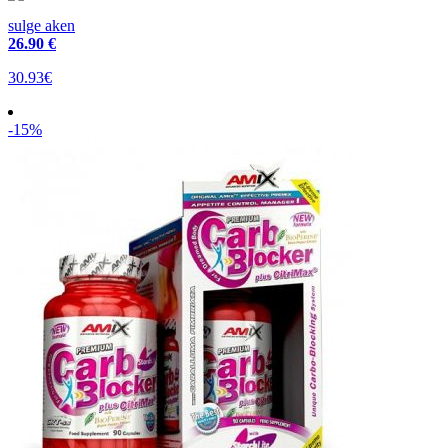
sulge aken
26
.90 €
30.93€
-15%