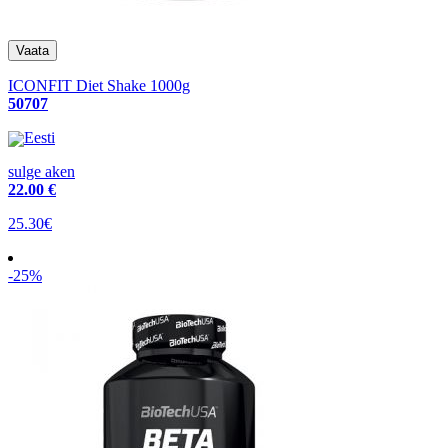
ICONFIT Diet Shake 1000g
50707
Eesti
sulge aken
22
.00 €
25.30€
-25%