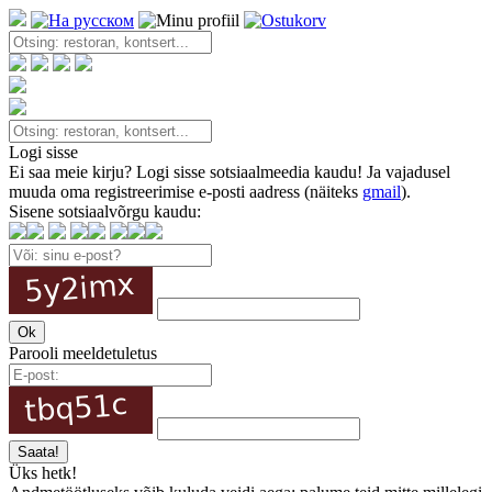
Logi sisse
Ei saa meie kirju? Logi sisse sotsiaalmeedia kaudu! Ja vajadusel
muuda oma registreerimise e-posti aadress (näiteks
gmail
).
Sisene sotsiaalvõrgu kaudu:
Parooli meeldetuletus
Üks hetk!