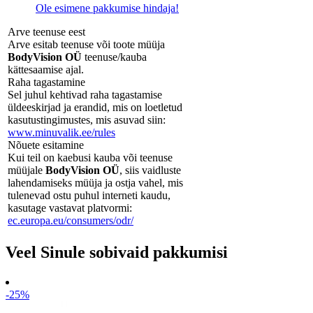
Ole esimene pakkumise hindaja!
Arve teenuse eest
Arve esitab teenuse või toote müüja
BodyVision OÜ
teenuse/kauba
kättesaamise ajal.
Raha tagastamine
Sel juhul kehtivad raha tagastamise
üldeeskirjad ja erandid, mis on loetletud
kasutustingimustes, mis asuvad siin:
www.minuvalik.ee/rules
Nõuete esitamine
Kui teil on kaebusi kauba või teenuse
müüjale
BodyVision OÜ
, siis vaidluste
lahendamiseks müüja ja ostja vahel, mis
tulenevad ostu puhul interneti kaudu,
kasutage vastavat platvormi:
ec.europa.eu/consumers/odr/
Veel Sinule sobivaid pakkumisi
-25%