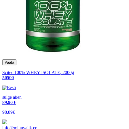
Scitec 100% WHEY ISOLATE, 2000g
50500
Eesti
sulge aken
89
.90 €
98.89€
info@minuvalik.ee