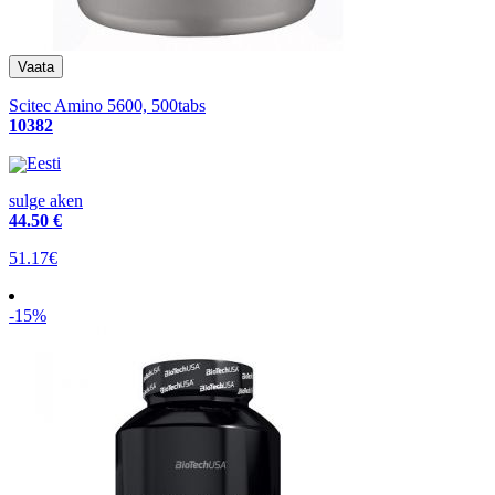
Scitec Amino 5600, 500tabs
10382
Eesti
sulge aken
44
.50 €
51.17€
-15%