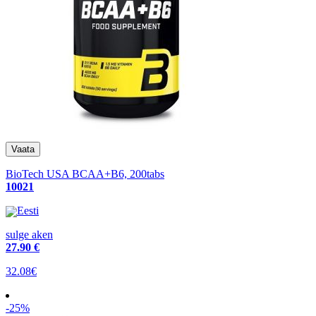
BioTech USA BCAA+B6, 200tabs
10021
Eesti
sulge aken
27
.90 €
32.08€
-25%