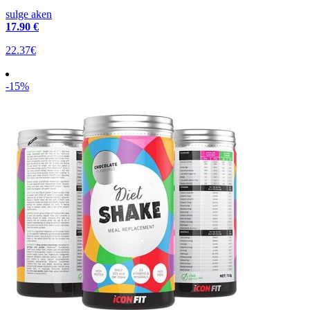
sulge aken
17
.90 €
22.37€
-15%