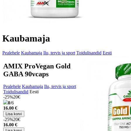
Kaubamaja
Pealehele
Kaubamaja
Ilu, tervis ja sport
Toidulisandid
Eesti
AMIX ProVegan Gold
GABA 90vcaps
Pealehele
Kaubamaja
Ilu, tervis ja sport
Toidulisandid
Eesti
-25%
20€
0
/6
16
.00 €
-25%
20€
16
.00 €