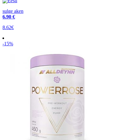
Eesti
sulge aken
6
.90 €
8.62€
-15%