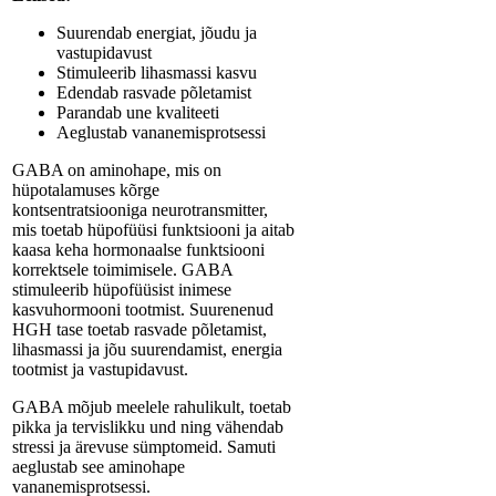
Suurendab energiat, jõudu ja
vastupidavust
Stimuleerib lihasmassi kasvu
Edendab rasvade põletamist
Parandab une kvaliteeti
Aeglustab vananemisprotsessi
GABA on aminohape, mis on
hüpotalamuses kõrge
kontsentratsiooniga neurotransmitter,
mis toetab hüpofüüsi funktsiooni ja aitab
kaasa keha hormonaalse funktsiooni
korrektsele toimimisele. GABA
stimuleerib hüpofüüsist inimese
kasvuhormooni tootmist. Suurenenud
HGH tase toetab rasvade põletamist,
lihasmassi ja jõu suurendamist, energia
tootmist ja vastupidavust.
GABA mõjub meelele rahulikult, toetab
pikka ja tervislikku und ning vähendab
stressi ja ärevuse sümptomeid. Samuti
aeglustab see aminohape
vananemisprotsessi.