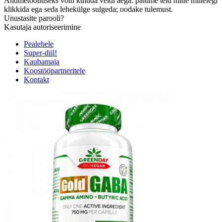
Andmetöötluseks võib kuluda veidi aega: palume teid mitte millelegi
klikkida ega seda lehekülge sulgeda; oodake tulemust.
Unustasite parooli?
Kasutaja autoriseerimine
Pealehele
Super-diil!
Kaubamaja
Koostööpartneritele
Kontakt