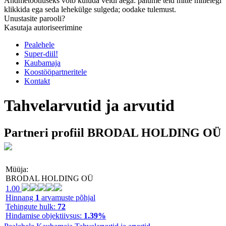
Andmetöötluseks võib kuluda veidi aega: palume teid mitte millelegi
klikkida ega seda lehekülge sulgeda; oodake tulemust.
Unustasite parooli?
Kasutaja autoriseerimine
Pealehele
Super-diil!
Kaubamaja
Koostööpartneritele
Kontakt
Tahvelarvutid ja arvutid
Partneri profiil BRODAL HOLDING OÜ
Müüja:
BRODAL HOLDING OÜ
1.00
Hinnang
1
arvamuste põhjal
Tehingute hulk:
72
Hindamise objektiivsus:
1.39%