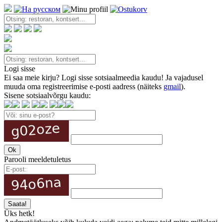
Logi sisse
Ei saa meie kirju? Logi sisse sotsiaalmeedia kaudu! Ja vajadusel
muuda oma registreerimise e-posti aadress (näiteks
gmail
).
Sisene sotsiaalvõrgu kaudu:
Parooli meeldetuletus
Üks hetk!